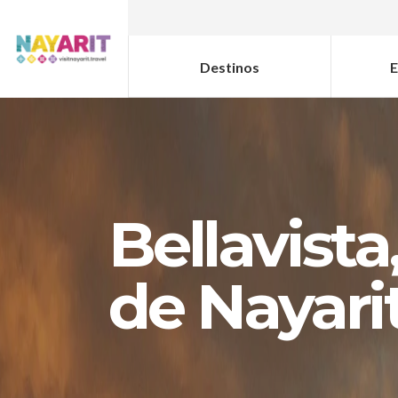
Destinos
E
Bellavista
de Nayari