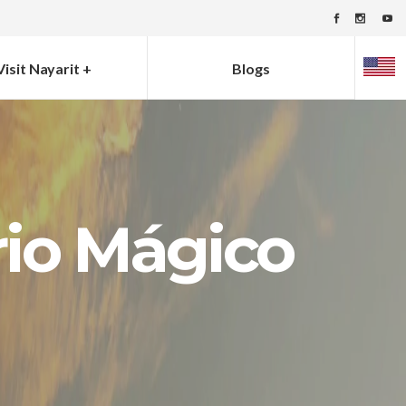
Visit Nayarit +
Blogs
rrio Mágico