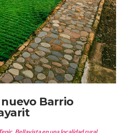
l nuevo Barrio
yarit
epic, Bellavista en una localidad rural