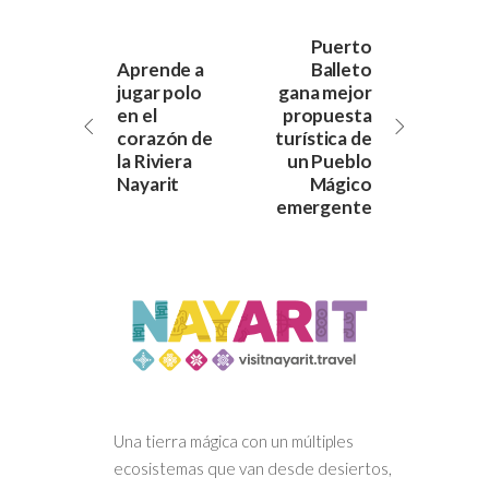
Puerto
Aprende a
Balleto
jugar polo
gana mejor
en el
propuesta
corazón de
turística de
la Riviera
un Pueblo
Nayarit
Mágico
emergente
Una tierra mágica con un múltiples
ecosistemas que van desde desiertos,