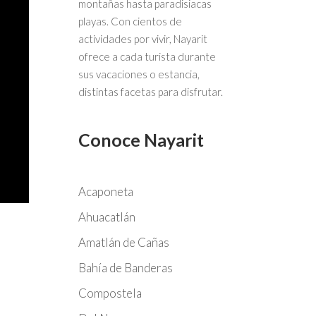
montañas hasta paradisiacas
playas. Con cientos de
actividades por vivir, Nayarit
ofrece a cada turista durante
sus vacaciones o estancia,
distintas facetas para disfrutar.
Conoce Nayarit
Acaponeta
Ahuacatlán
Amatlán de Cañas
Bahía de Banderas
Compostela