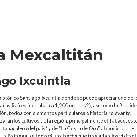
a Mexcaltitán
ago Ixcuintla
 histórico Santiago Ixcuintla donde se puede apreciar uno de l
estras Raíces (que abarca 1,200 metros2), así como la Preside
ión, todos con elementos particulares e historia relevante,
zarán los cultivos de la región, principalmente el Tabaco, est
 tabacalero del país” y de “La Costa de Oro” al municipio de
 La Batanga, se tomará una lancha que traslada a los visitan