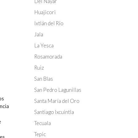
Del Nayar
Huajicori
Ixtlán del Río
Jala
La Yesca
Rosamorada
Ruiz
San Blas
San Pedro Lagunillas
os
Santa María del Oro
ncia
Santiago Ixcuintla
e
Tecuala
Tepic
tes