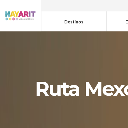
Destinos
E
Ruta Mexc