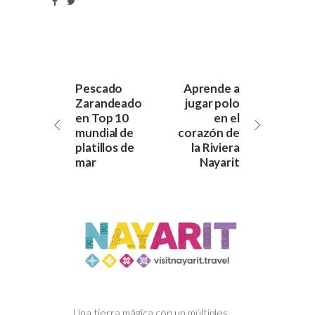
Pescado
Aprende a
Zarandeado
jugar polo
en Top 10
en el
mundial de
corazón de
platillos de
la Riviera
mar
Nayarit
Una tierra mágica con un múltiples